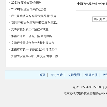
2023年度社会责任报告
中国的电线电缆行业目
2023年度温室气体排放公告
我公司成功入选首届“皖美品牌”示范...
共7 页 页次
“跟着劳模去创新”暨劳模工匠创新工...
文峰劳模创新工作室挂牌成立
淮南经开区：创新开拓 聚势赋能
文峰产业园综合办公大楼封顶大吉
淮南市市长一行莅临我公司指导工作
安徽省安监局莅临公司交流“两学一做...
首页
走进文峰
文峰资讯
荣誉资质
产
电话：0554-3315058 传 真
淮南文峰光电科技股份有限公司- Powere