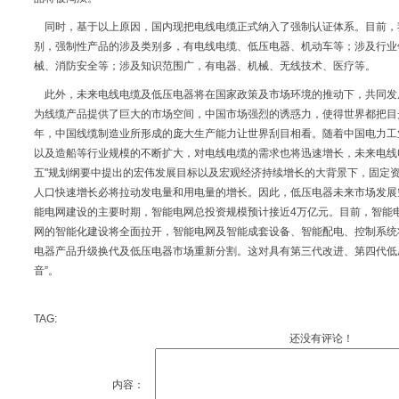
同时，基于以上原因，国内现把电线电缆正式纳入了强制认证体系。目前，我
别，强制性产品的涉及类别多，有电线电缆、低压电器、机动车等；涉及行业
械、消防安全等；涉及知识范围广，有电器、机械、无线技术、医疗等。
此外，未来电线电缆及低压电器将在国家政策及市场环境的推动下，共同发
为线缆产品提供了巨大的市场空间，中国市场强烈的诱惑力，使得世界都把目
年，中国线缆制造业所形成的庞大生产能力让世界刮目相看。随着中国电力工
以及造船等行业规模的不断扩大，对电线电缆的需求也将迅速增长，未来电线
五"规划纲要中提出的宏伟发展目标以及宏观经济持续增长的大背景下，固定
人口快速增长必将拉动发电量和用电量的增长。因此，低压电器未来市场发展空间
能电网建设的主要时期，智能电网总投资规模预计接近4万亿元。目前，智能
网的智能化建设将全面拉开，智能电网及智能成套设备、智能配电、控制系统
电器产品升级换代及低压电器市场重新分割。这对具有第三代改进、第四代低
音”。
TAG:
还没有评论！
内容：