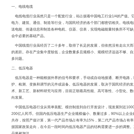
一、电线电缆
电线电缆行业虽然只是一个配套行业，却占据着中国电工行业1/4的产值。
电力、建筑、通信、制造等行业，与国民经济的各个部门都密切相关。电线电缆
送电能、传递信息和制造各种电机、仪器、仪表，实现电磁能量转换所不可缺
会中必要的基础产品。
中国线缆行业虽经历了二十多年，取得了长足的发展，但依然没有走出大而
的差距。存在产业集中度较低，企业数量多且规模小、规模经济远远不够、自
多问题。
二、低压电器
低压电器是一种能根据外界的信号和要求，手动或自动地接通、断开电路，
护、检测、变换和调节的元件或设备。低压电器的发展，取决于国民经济的发
术、新工艺、新材料研究与应用，目前正朝着高性能、高可靠性、小型化、数
向发展。
中国低压电器行业从简单装配、模仿制造到自行开发设计，现发展到近1000
200亿人民币。但国内低压电器生产企业规模偏小、数量过多，90%以上企
共存，按照产值计算，第一代产品市场占有率为15%，第二代产品市场占有率
据国家政策走向，在今后一段时间内低压电器产品的结构需要进一步的调整。
品将被淘汰。