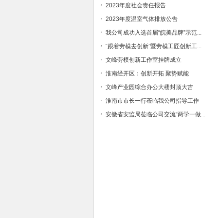
2023年度社会责任报告
2023年度温室气体排放公告
我公司成功入选首届“皖美品牌”示范...
“跟着劳模去创新”暨劳模工匠创新工...
文峰劳模创新工作室挂牌成立
淮南经开区：创新开拓 聚势赋能
文峰产业园综合办公大楼封顶大吉
淮南市市长一行莅临我公司指导工作
安徽省安监局莅临公司交流“两学一做...