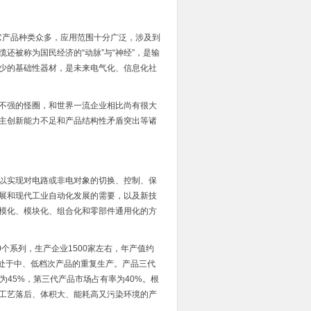
它产品种类众多，应用范围十分广泛，涉及到
还被称为国民经济的“动脉”与“神经”，是输
少的基础性器材，是未来电气化、信息化社
不强的怪圈，和世界一流企业相比尚有很大
主创新能力不足和产品结构性矛盾突出等诸
以实现对电路或非电对象的切换、控制、保
展和现代工业自动化发展的需要，以及新技
模化、模块化、组合化和零部件通用化的方
个系列，生产企业1500家左右，年产值约
业处于中、低档次产品的重复生产。产品三代
为45%，第三代产品市场占有率为40%。根
工艺落后、体积大、能耗高又污染环境的产