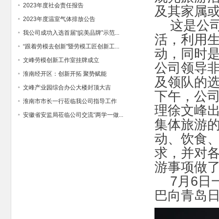
2023年度社会责任报告
及其家属或
2023年度温室气体排放公告
这是公司
我公司成功入选首届“皖美品牌”示范...
活，利用
“跟着劳模去创新”暨劳模工匠创新工...
动，同时
文峰劳模创新工作室挂牌成立
公司领导
淮南经开区：创新开拓 聚势赋能
及领队的选
文峰产业园综合办公大楼封顶大吉
下午，公
淮南市市长一行莅临我公司指导工作
理徐文峰
安徽省安监局莅临公司交流“两学一做...
集体旅游
动、饮食
求，并对
游事项做
7月6日
巴向青岛