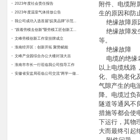
附件、电缆附
2023年度社会责任报告
生的原因和防
2023年度温室气体排放公告
我公司成功入选首届“皖美品牌”示范...
绝缘故障原
“跟着劳模去创新”暨劳模工匠创新工...
绝缘故障发生
文峰劳模创新工作室挂牌成立
等。
淮南经开区：创新开拓 聚势赋能
绝缘故障
文峰产业园综合办公大楼封顶大吉
电缆的绝缘老
淮南市市长一行莅临我公司指导工作
以上电缆线路
安徽省安监局莅临公司交流“两学一做...
化、电热老化
气隙产生的电
降。电缆过负
隧道等通风不
措施等都会使
下运行，其物
大而最终引起